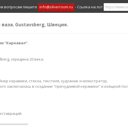
ем вопросам пишите
info@silverroom.ru
- Ссылка на лот
 ваза. Gustavsberg, Швеция.
ии "Карнавал".
dberg, середина 20 века.
айнер керамики, стекла, текстиля, художник и иллюстратор,
ого заключалась в создании "причудливой керамики" и изящной пос
реставраций.
==============