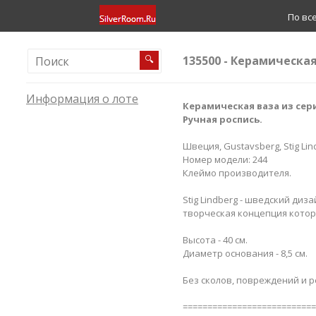
По вс
135500 - Керамическая
🔍
Информация о лоте
Керамическая ваза из сер
Ручная роспись.
Швеция, Gustavsberg, Stig Lin
Номер модели: 244
Клеймо производителя.
Stig Lindberg - шведский диз
творческая концепция котор
Высота - 40 см.
Диаметр основания - 8,5 см.
Без сколов, повреждений и 
===========================