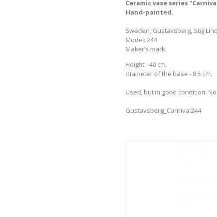
Ceramic vase series "Carnival
Hand-painted.
Sweden, Gustavsberg, Stig Lind
Model: 244
Maker’s mark.
Height - 40 cm.
Diameter of the base - 8.5 cm.
Used, but in good condition. N
Gustavsberg_Carnival244