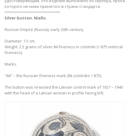
удостоверяющим, что изделие выполнено из серебра, проба
которого не ниже принятого в стране стандарта.
==========================
Silver button. Niello.
Russian Empire (Russia), early 20th century.
Diameter: 1.5 cm.
Weight: 2.5 grams of silver 84 fineness in zolotniki (= 875 metrical
fineness).
Marks:
"84" – the Russian fineness mark (84 zolotniks = 875).
The button was re-tested the Latvian control mark of 1927 – 1940
with the head of a Latvian woman in profile facing left.