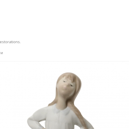
estorations.
ти