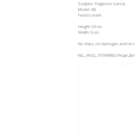
Sculptor: Fulgencio García.
Model: 68.
Factory mark.
Height: 20 cm.
Width: 9 cm.
No chips, no damages and no r
NLL_68 (LL_01004882) Люди Де