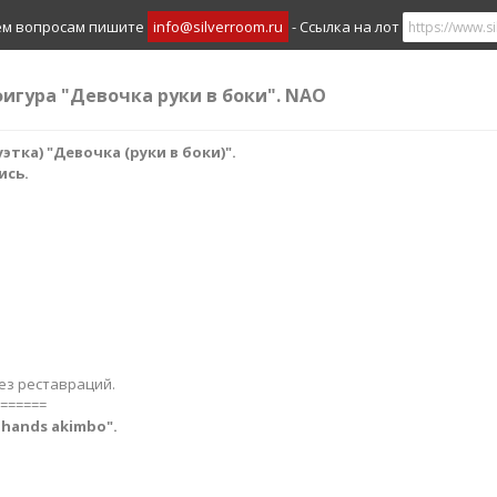
ем вопросам пишите
info@silverroom.ru
- Ссылка на лот
фигура "Девочка руки в боки". NAO
тка) "Девочка (руки в боки)​".
ись.
ез реставраций.
======
th hands akimbo
".