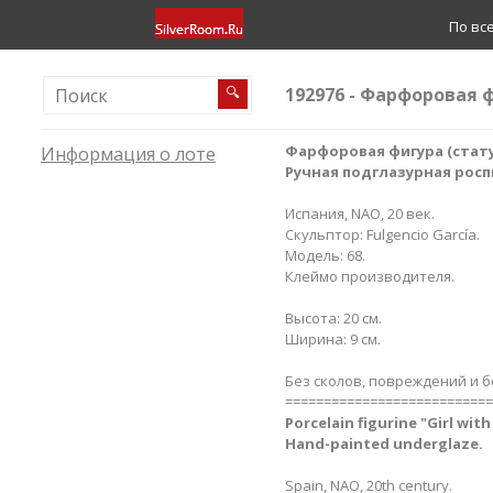
По вс
192976 - Фарфоровая 
🔍
Фарфоровая фигура (статуэ
Информация о лоте
Ручная подглазурная росп
Испания, NAO, 20 век.
Скульптор: Fulgencio García.
Модель: 68.
Клеймо производителя.
Высота: 20 см.
Ширина: 9 см.
Без сколов, повреждений и б
===========================
Porcelain figurine "Girl wi
Hand-painted underglaze.
Spain, NAO, 20th century.