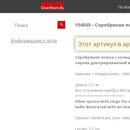
По вс
194565 - Серебряная 
🔍
Информация о лоте
Этот артикул в а
Серебряная ложка с кольц
черпак декорированный и
Швеция, г. Недеркаликс, 1946 
Длина: 5,5 см.
Вес: 6 граммов серебра 830 п
========================
Silver spoon with rings​ for s
ladle decorated with an imag
Sweden, Nederkalix, year 1946,
Length: 5.5 cm.