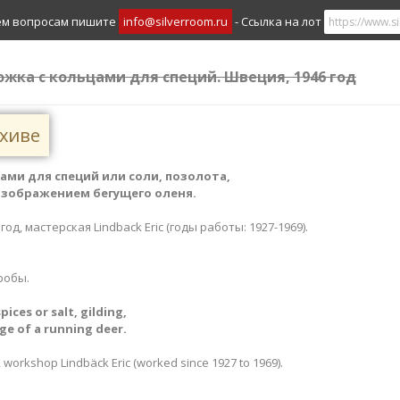
ем вопросам пишите
info@silverroom.ru
- Ссылка на лот
ложка с кольцами для специй. Швеция, 1946 год
рхиве
ами для специй или соли, позолота,
зображением бегущего оленя.
год, мастерская Lindback Eric (годы работы: 1927-1969).
робы.
pices or salt, gilding​,
e of a running deer​​.
 workshop Lindbäck Eric (worked since 1927 to 1969).