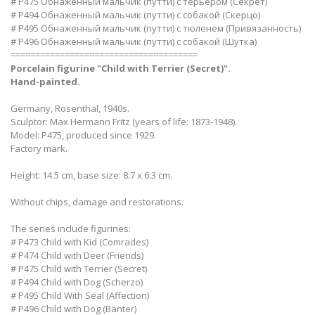
# P475 Обнаженный мальчик (путти) с терьером (Секрет)
# P494 Обнаженный мальчик (путти) с собакой (Скерцо)
# P495 Обнаженный мальчик (путти) с тюленем (Привязанность)
# P496 Обнаженный мальчик (путти) с собакой (Шутка)
======================================
Porcelain figurine "Child with Terrier (Secret)".
Hand-painted.
Germany, Rosenthal, 1940s.
Sculptor: Max Hermann Fritz (years of life: 1873-1948).
Model: P475, produced since 1929.
Factory mark.
Height: 14.5 cm, base size: 8.7 х 6.3 cm.
Without chips, damage and restorations.
The series include figurines:
# P473 Child with Kid (Comrades)
# P474 Child with Deer (Friends)
# P475 Child with Terrier (Secret)
# P494 Child with Dog (Scherzo)
# P495 Child With Seal (Affection)
# P496 Child with Dog (Banter)