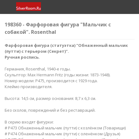
198360 - Фарфоровая фигура "Мальчик с
собакой". Rosenthal
Фарфоровая фигура (статуэтка) "Обнаженный мальчик
(путти) с терьером (Секрет)​".
Ручная роспись.
Германия, Rosenthal, 1940-е годы.
Скульптор: Max Hermann Fritz (годы жизни: 1873-1948).
Номер модели: P475, производится с 1929 года.
Клеймо производителя.
Высота: 14,5 см, размер основания: 8,7 х 6,3 см.
Без сколов, повреждений и без реставраций.
В серию входят фигурки:
# P473 Обнаженный мальчик (путти) с козлёнком (Товарищи)
# P474 Обнаженный мальчик (путти) с оленёнком (Друзья)