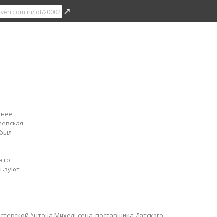
↗
 нее
левская
 был
это
льзуют
мастерской Антона Михельсена, поставщика Датского