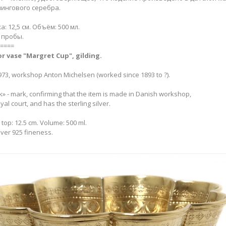
лингового серебра.
а: 12,5 см. Объём: 500 мл.
 пробы.
====
or vase "Margret Cup", gilding​.
3, workshop Anton Michelsen (worked since 1893 to ?).
 - mark, confirming that the item is made in Danish workshop,
yal court, and has the sterling silver.
 top: 12.5 cm. Volume: 500 ml.
lver 925 fineness.