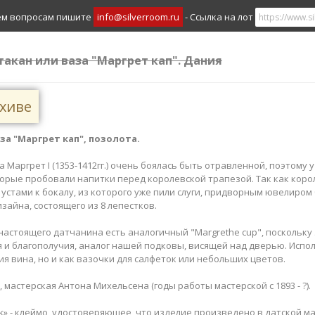
ем вопросам пишите
info@silverroom.ru
- Ссылка на лот
стакан или ваза "Маргрет кап". Дания
рхиве
за "Маргрет кап", позолота.
 Маргрет I (1353-1412гг.) очень боялась быть отравленной, поэтому у
торые пробовали напитки перед королевской трапезой. Так как коро
 устами к бокалу, из которого уже пили слуги, придворным ювелиром
зайна, состоящего из 8 лепестков.
астоящего датчанина есть аналогичный "Margrethe cup", поскольку 
я и благополучия, аналог нашей подковы, висящей над дверью. Испо
ия вина, но и как вазочки для салфеток или небольших цветов.
д, мастерская Антона Михельсена (годы работы мастерской с 1893 - ?).
rk» - клеймо, удостоверяющее, что изделие произведено в датской 