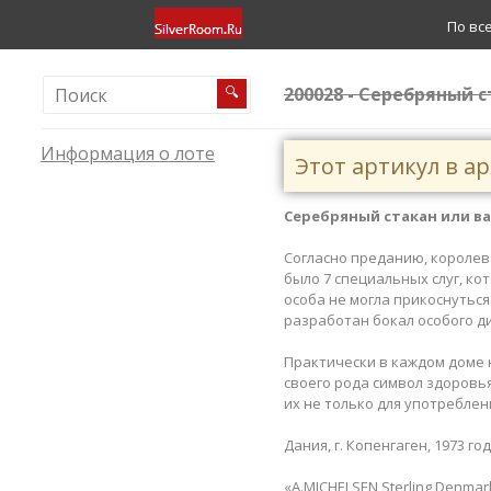
По вс
200028 - Серебряный 
🔍
Информация о лоте
Этот артикул в а
Серебряный стакан или ва
Согласно преданию, королева
было 7 специальных слуг, ко
особа не могла прикоснуться
разработан бокал особого ди
Практически в каждом доме н
своего рода символ здоровь
их не только для употреблен
Дания, г. Копенгаген, 1973 го
«A.MICHELSEN Sterling Denma