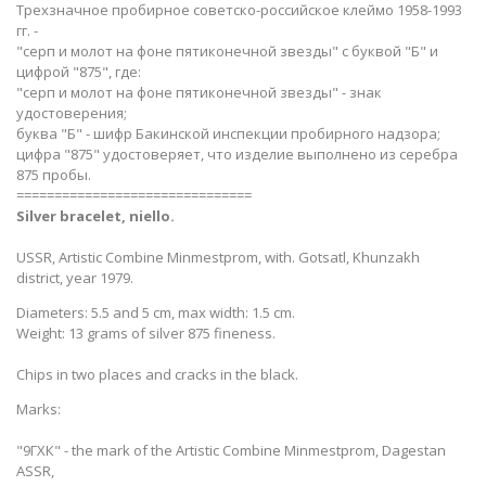
Трехзначное пробирное советско-российское клеймо 1958-1993
гг. -
"серп и молот на фоне пятиконечной звезды" с буквой "Б" и
цифрой "875", где:
"серп и молот на фоне пятиконечной звезды" - знак
удостоверения;
буква "Б" - шифр Бакинской инспекции пробирного надзора;
цифра "875" удостоверяет, что изделие выполнено из серебра
875 пробы.
===============================
Silver bracelet, niello​.
USSR, Artistic Combine Minmestprom, with. Gotsatl, Khunzakh
district, year 1979.
Diameters: 5.5 and 5 cm, max width: 1.5 cm.
Weight: 13 grams of silver 875 fineness.
Chips in two places and cracks in the black.
Marks:
"9ГХК" - the mark of the Artistic Combine Minmestprom, Dagestan
ASSR,