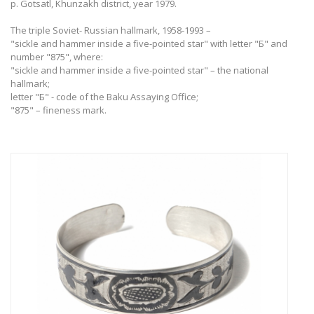
p. Gotsatl, Khunzakh district, year 1979.
The triple Soviet- Russian hallmark, 1958-1993 –
"sickle and hammer inside a five-pointed star" with letter "Б" and
number "875", where:
"sickle and hammer inside a five-pointed star" – the national
hallmark;
letter "Б" - code of the Baku Assaying Office;
"875" – fineness mark.