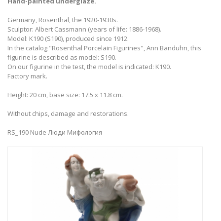
Hand-painted underglaze.
Germany, Rosenthal, the 1920-1930s.
Sculptor: Albert Cassmann (years of life: 1886-1968).
Model: K190 (S190), produced since 1912.
In the catalog "Rosenthal Porcelain Figurines", Ann Banduhn, this
figurine is described as model: S190.
On our figurine in the test, the model is indicated: K190.
Factory mark.
Height: 20 cm, base size: 17.5 x 11.8 cm.
Without chips, damage and restorations.
RS_190 Nude Люди Мифология