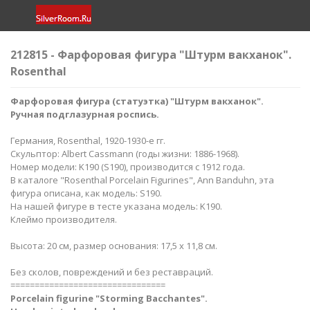
212815 - Фарфоровая фигура "Штурм вакханок".
Rosenthal
Фарфоровая фигура (статуэтка) "Штурм вакханок
".
Ручная подглазурная роспись.
Германия, Rosenthal, 1920-1930-е гг.
Скульптор: Albert Cassmann (годы жизни: 1886-1968).
Номер модели: K190 (S190), производится с 1912 года.
В каталоге "Rosenthal Porcelain Figurines", Ann Banduhn, эта
фигура описана, как модель: S190.
На нашей фигуре в тесте указана модель: K190.
Клеймо производителя.
Высота: 20 см, размер основания: 17,5 х 11,8 см.
Без сколов, повреждений и без реставраций.
================================
Porcelain figurine "Storming Bacchantes
".