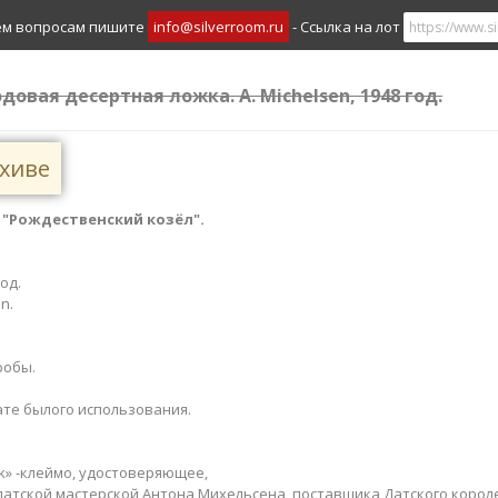
ем вопросам пишите
info@silverroom.ru
- Ссылка на лот
одовая десертная ложка. A. Michelsen, 1948 год.
рхиве
 "Рождественский козёл".
​
год.
n.
робы.
те былого использования.
rk» -клеймо, удостоверяющее,
датской мастерской Антона Михельсена, поставщика Датского короле