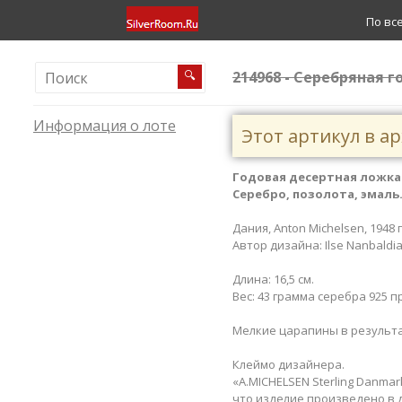
По вс
214968 - Серебряная г
🔍
Информация о лоте
Этот артикул в а
Годовая десертная
ложка
Серебро, позолота, эмаль.
Дания, Anton Michelsen, 1948 
Автор дизайна: Ilse Nanbaldia
Длина: 16,5 см.
Вес: 43 грамма серебра 925 п
Мелкие царапины в результа
Клеймо дизайнера.
«A.MICHELSEN Sterling Danma
что изделие произведено в 