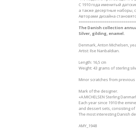
С 1910 года именитый датски
а также десертные наборы, с
Авторами дизайна становятс
===========================
The Danish сollection annua
Silver, gilding, enamel.​
Denmark, Anton Michelsen, yea
Artist: Ilse Nanbaldian.
Length: 16,5 cm
Weight: 43 grams of sterling sil
Minor scratches from previous
Mark of the designer.
«A.MICHELSEN Sterling Danmark» 
Each year since 1910 the emin
and dessert sets, consisting of 
The most interesting Danish des
AMY_1948