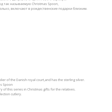
од так называемую Christmas Spoon,
только, включают в рождественские подарки близким.
er of the Danish royal court,and has the sterling silver.
mas Spoon
 of this series in Christmas gifts for the relatives.
ection cutlery.