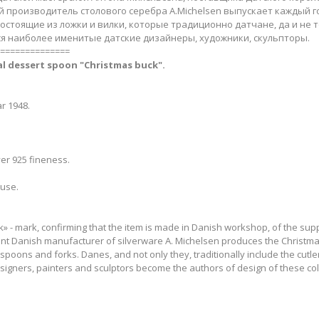
й производитель столового серебра A.Michelsen выпускает каждый г
остоящие из ложки и вилки, которые традиционно датчане, да и не 
я наиболее именитые датские дизайнеры, художники, скульпторы.
==============
l​
dessert spoon "Christmas buck​".
r 1948.
ver 925 fineness.
 use.
- mark, confirming that the item is made in Danish workshop, of the suppli
ent Danish manufacturer of silverware A. Michelsen produces the Christ
spoons and forks. Danes, and not only they, traditionally include the cutlery
igners, painters and sculptors become the authors of design of these coll