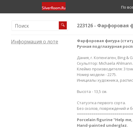
По вс
223126 - Фарфоровая ф
🔍
Фарфоровая фигура (стату
Информация о лоте
Ручная подглазурная росп
Дания, г. Копенгаген, Bing & G
Скульптор: Michaela Ahlmann.
Клеймо производителя: 3 towe
Номер модели - 2275.
Инициалы художника, расписа
Высота - 13,5 см.
Статуэтка первого сорта.
Без сколов, повреждений и б
===========================
Porcelain figurine "Help me
Hand-painted underglaz.