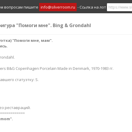
ем вопросам пишите
info@silverroom.ru
- Ссылка на лот
игура "Помоги мне". Bing & Grondahl
этка) "Помоги мне, мам".
ись.
rondahl.
rs B&G Copenhagen Porcelain Made in Denmark, 1970-1983 гг.
вшего статуэтку: S.
ез реставраций.
============
, mom".