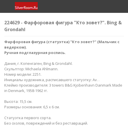
224629 - Фарфоровая фигура "Кто зовет?". Bing &
Grondahl
Фарфоровая фигура (статуэтка) "Кто зовет?" (Мальчик с
ведерком)​.
Ручная подглазурная роспись.
Дания, г. Копенгаген, Bing & Grondahl.
Скульптор: Michaela Ahlmann.
Номер модели: 2251.
Инициалы художника, расписавшего статуэтку: Av. .
Клеймо производителя: 3 towers B&G Kjobenhavn Danmark Made
in Denmark, 1958-1962 гг.
Высота: 15,5 см.
Размеры основания: 6,5 х 6 см.
Статуэтка первого сорта.
Без сколов, повреждений и без реставраций.