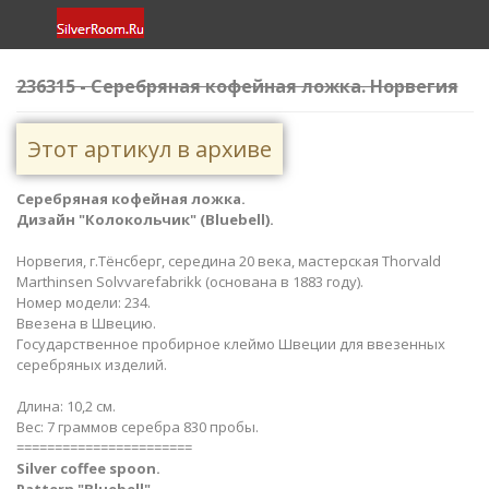
236315 - Серебряная кофейная ложка. Норвегия
Этот артикул в архиве
Серебряная кофейная ложка.
Дизайн "Колокольчик" (Bluebell).
Норвегия, г.Тёнсберг, середина 20 века, мастерская Thorvald
Marthinsen Solvvarefabrikk (основана в 1883 году).
Номер модели: 234.
Ввезена в Швецию.
Государственное пробирное клеймо Швеции для ввезенных
серебряных изделий.
Длина: 10,2 см.
Вес: 7 граммов серебра 830 пробы.
=======================
Silver coffee spoon.