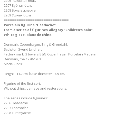
2206 Головная боль
2207 Зубная боль
2208 Боль в животе
2209 Ушная боль
====================================
Porcelain figurine "Headache".
From a series of figurines-allegory "Children's pain".
White glaze. Blanc de chine.
Denmark, Copenhagen, Bing & Grondahl.
Sculptor: Svend Lindhart.
Factory mark: 3 towers B&G Copenhagen Porcelain Made in
Denmark, the 1970-1983.
Model - 2206.
Height - 11.7 cm, base diameter - 4.5 cm.
Figurine of the first sort.
Without chips, damage and restorations.
The series include figurines:
2206 Headache
2207 Toothache
2208 Tummyache