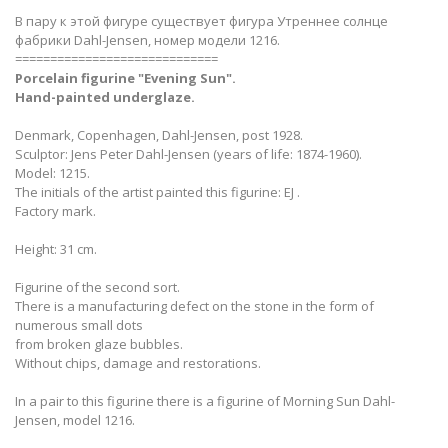
В пару к этой фигуре существует фигура Утреннее солнце
фабрики Dahl-Jensen, номер модели 1216.
=============================
Porcelain figurine "Evening Sun​".
Hand-painted underglaze.
Denmark, Copenhagen, Dahl-Jensen, post 1928.
Sculptor: Jens Peter Dahl-Jensen (years of life: 1874-1960).
Model: 1215.
The initials of the artist painted this figurine: EJ .
Factory mark.
Height: 31 cm.
Figurine of the second sort.
There is a manufacturing defect on the stone in the form of
numerous small dots
from broken glaze bubbles.
Without chips, damage and restorations.
In a pair to this figurine there is a figurine of Morning Sun Dahl-
Jensen, model 1216.