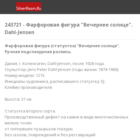
243721 - Фарфоровая фигура "Вечернее солнце​".
Dahl-Jensen
Фарфоровая фигура (статуэтка) "Вечернее солнце​".
Ручная подглазурная роспись.
Дания, г. Копенгаген, Dahl-Jensen, после 1928 года.
Скульптор: Jens Peter Dahl-Jensen (годы жизни: 1874-1960).
Номер модели: 1215.
Инициалы художника, расписавшего статуэтку: EJ .
Клеймо производителя.
Высота: 31 см.
Статуэтка второго сорта.
Производственный дефект на камне в виде многочисленных
мелких точек
от лопнувших пузырьков глазури.
Без сколов, повреждений и без реставраций.