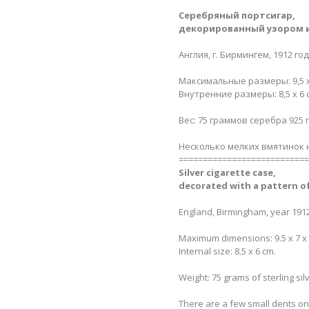
Cеребряный портсигар,
декорированный узором и
Англия, г. Бирмингем, 1912 го
Максимальные размеры: 9,5 х 7
Внутренние размеры: 8,5 х 6 
Вес: 75 граммов серебра 925 
Несколько мелких вмятинок н
===========================
Silver cigarette case,
decorated with a pattern of 
England, Birmingham, year 1912
Maximum dimensions: 9.5 x 7 x 
Internal size: 8.5 x 6 cm.
Weight: 75 grams of sterling sil
There are a few small dents on