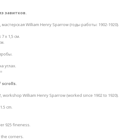
з завитков
.
д, мастерская William Henry Sparrow (годы работы: 1902-1920).
 х 1,5 см.
см.
пробы.
а углах.
=
scrolls​.
, workshop William Henry Sparrow (worked since 1902 to 1920).
1.5 cm.
ver 925 fineness.
 the corners.