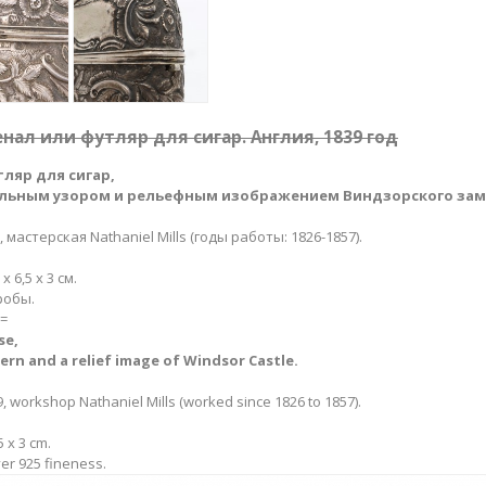
нал или футляр для сигар. Англия, 1839 год
ляр для сигар
,
льным узором и рельефным изображением Виндзорского зам
, мастерская Nathaniel Mills (годы работы: 1826-1857).
6,5 х 3 см.
робы.
=
ase
,
ern and a relief image of Windsor Castle​.
, workshop Nathaniel Mills (worked since 1826 to 1857).
 x 3 cm.
ver 925 fineness.