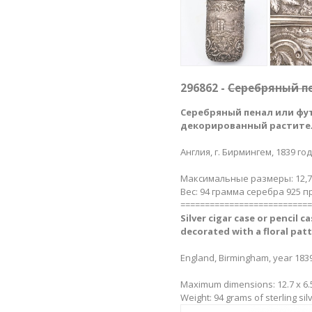
296862 -
Cеребряный пе
Cеребряный пенал или фут
декорированный растите
Англия, г. Бирмингем, 1839 год
Максимальные размеры: 12,7 х 
Вес: 94 грамма серебра 925 п
===========================
Silver cigar case or pencil c
decorated with a floral patt
England, Birmingham, year 1839
Maximum dimensions: 12.7 x 6.5
Weight: 94 grams of sterling sil