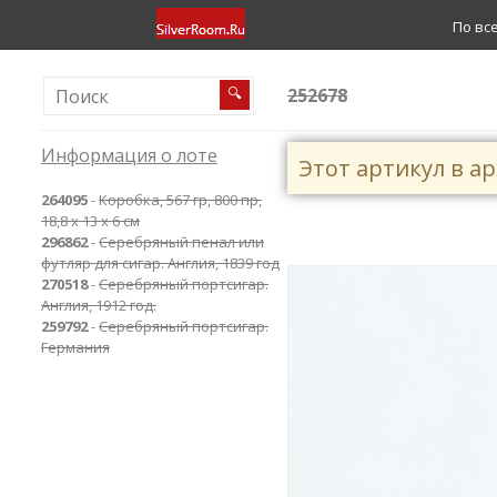
По вс
252678
🔍
Информация о лоте
Этот артикул в а
264095
-
Коробка, 567 гр, 800 пр,
18,8 х 13 х 6 см
296862
-
Cеребряный пенал или
футляр для сигар. Англия, 1839 год
270518
-
Cеребряный портсигар.
Англия, 1912 год.
259792
-
Cеребряный портсигар.
Германия