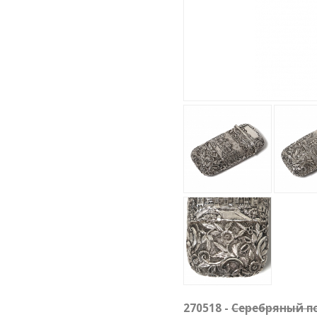
270518 -
Cеребряный по