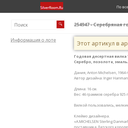
По вс
254947 - Серебряная го
🔍
Информация о лоте
Этот артикул в а
Годовая десертная вилка​ 
Серебро, позолота, эмаль.
Дания, Anton Michelsen, 1964 
Автор дизайна: Inger Hanman
Длина: 16 см.
Вес: 46 граммов серебра 925 
Вилкой пользовались, мелки
Клеймо дизайнера.
«A.MICHELSEN Sterling Danma
поставщика Датского королев