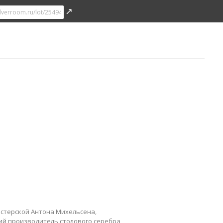
↗
мастерской Антона Михельсена,
кий производитель столового серебра