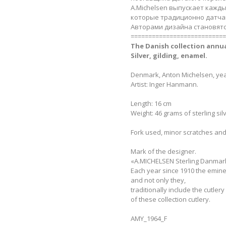
A.Michelsen выпускает кажды
которые традиционно датчан
Авторами дизайна становятс
===========================
The Danish сollection annu
Silver, gilding, enamel.​
Denmark, Anton Michelsen, yea
Artist: Inger Hanmann.
Length: 16 cm
Weight: 46 grams of sterling sil
Fork used, minor scratches and
Mark of the designer.
«A.MICHELSEN Sterling Danmark» 
Each year since 1910 the emine
and not only they,
traditionally include the cutler
of these collection cutlery.
AMY_1964_F