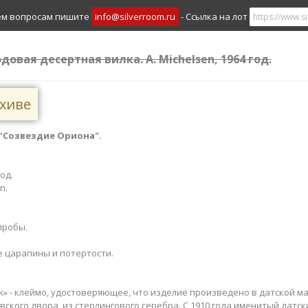
ем вопросам пишите
info@silverroom.ru
- Ссылка на лот
довая десертная вилка. A. Michelsen, 1964 год.
рхиве
"Созвездие Ориона​​".
​
год.
n.
пробы.
е царапины и потертости.
rk» - клеймо, удостоверяющее, что изделие произведено в датской 
ского двора, из стерлингового серебра. С 1910 года именитый датс