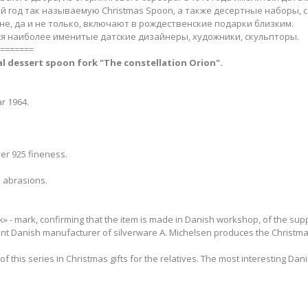
й год так называемую Christmas Spoon, а также десертные наборы, с
е, да и не только, включают в рождественские подарки близким.
я наиболее именитые датские дизайнеры, художники, скульпторы.
=======
al dessert spoon fork
"The constellation Orion​".
r 1964.
ver 925 fineness.
 abrasions.
- mark, confirming that the item is made in Danish workshop, of the supplie
nt Danish manufacturer of silverware A. Michelsen produces the Christma
y of this series in Christmas gifts for the relatives. The most interesting