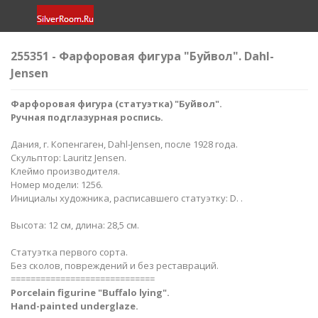
255351 - Фарфоровая фигура "Буйвол". Dahl-
Jensen
Фарфоровая фигура (статуэтка) "Буйвол
".
Ручная подглазурная роспись.
Дания, г. Копенгаген, Dahl-Jensen, после 1928 года.
Скульптор: Lauritz Jensen.
Клеймо производителя.
Номер модели: 1256.
Инициалы художника, расписавшего статуэтку: D. .
Высота: 12 см, длина: 28,5 см.
Статуэтка первого сорта.
Без сколов, повреждений и без реставраций.
=============================
Porcelain figurine "Buffalo lying
".
Hand-painted underglaze.