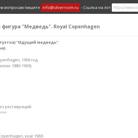
ем вопросам пишите
info@silverroom.ru
- Ссылка на лот
я фигура "Медведь". Royal Copenhagen
туэтка) "Идущий медведь".
​​.
openhagen, 1969 год.
зни: 1880-1969).
ез реставраций.
===
Copenhagen, year 1969.