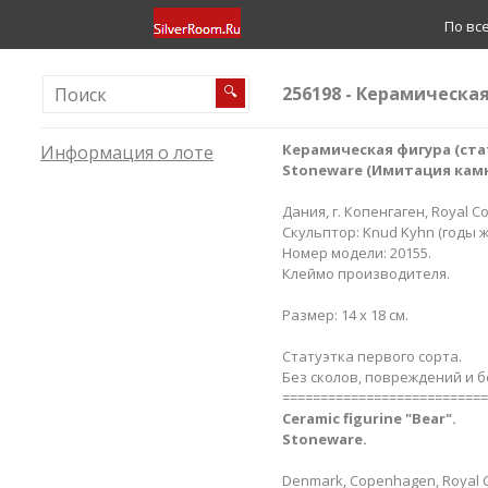
По вс
256198 - Керамическа
🔍
Керамическая фигура (ста
Информация о лоте
Stoneware (Имитация камня)
Дания, г. Копенгаген, Royal C
Скульптор: Knud Kyhn (годы жи
Номер модели: 20155.
Клеймо производителя.
Размер: 14 х 18 см.
Статуэтка первого сорта.
Без сколов, повреждений и б
===========================
Ceramic figurine "Bear".
Stoneware.
Denmark, Copenhagen, Royal 