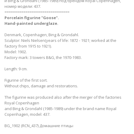
и Bing & Grondahl (1985-1989) под брендом Royal Copenhagen,
номер модели: 437.
===============================
Porcelain figurine "Goose".
Hand-painted underglaze.
Denmark, Copenhagen, Bing & Grondahl.
Sculptor: Niels Nielsen(years of life: 1872 - 1921; worked at the
factory from 1915 to 1921).
Model: 1902.
Factory mark: 3 towers B&G, the 1970-1983.
Length: 9 cm.
Figurine of the first sort.
Without chips, damage and restorations.
The figurine was produced also after the merger of the factories
Royal Copenhagen
and Bing & Grondahl (1985-1989) under the brand name Royal
Copenhagen, model: 437.
BG_1902 (RCN_437) Домашние птицы