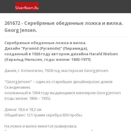
261672 - Серебряные обеденные ложка и вилка.
Georg Jensen.
Серебряные обеденные ложка и вилка.
Дизайн "Pyramid (Pyramide)" (Пирамида),
созданный в 1926 году автором дизайна Harald Nielsen
(Харальд Нильсен, годы жизни: 1892-1977​).
Дания, г. Копенгаген, 1928 год, мастерская Georg Jensen.
"Georg Jensen" – один из старейших дизайнерских домов
Скандинавии,
основанный в 1904 году выдающимся ювелиром Georg Jensen
(годы жизни: 1866 – 1935).
Длина: 18,6 и 18,2 см.
Общий вес: 121 грамм серебра 830 пробы.
На ложке и вилке имеется гравировка.