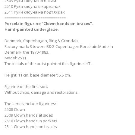
2509 Руки клоуна по бокам
2510 Руки клоуна в карманах
2511 Руки клоуна на подтяжках
=============================
Porcelain figurine "Clown hands on braces".
Hand-painted underglaze.
Denmark, Copenhagen, Bing & Grondahl.
Factory mark: 3 towers B&G Copenhagen Porcelain Made in
Denmark, the 1970-1983.
Model: 2511.
The initials of the artist painted this figurine: HT .
Height: 11 cm, base diameter: 5.5 cm.
Figurine of the first sort.
Without chips, damage and restorations.
The series include figurines:
2508 Clown
2509 Clown hands at sides
2510 Clown hands in pockets
2511 Clown hands on braces