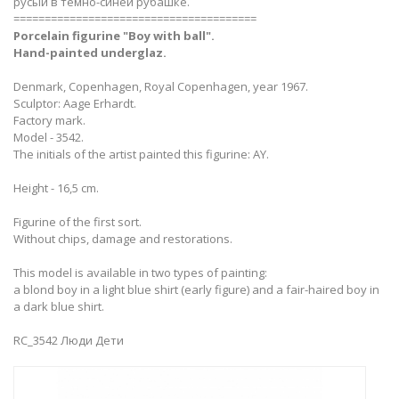
русый в темно-синей рубашке.
=======================================
Porcelain figurine "Boy with ball".
Hand-painted underglaz.
Denmark, Copenhagen, Royal Copenhagen, year 1967.
Sculptor: Aage Erhardt.
Factory mark.
Model - 3542.
The initials of the artist painted this figurine: AY.
Height - 16,5 cm.
Figurine of the first sort.
Without chips, damage and restorations.
This model is available in two types of painting:
​a blond boy in a light blue shirt (early figure) and a fair-haired boy in
a dark blue shirt.
RC_3542 Люди Дети