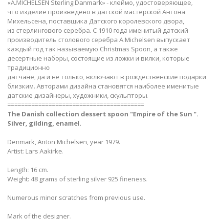
«A.MICHELSEN Sterling Danmark» - клеймо, удостоверяющее,
что изделие произведено в датской мастерской Антона
Михельсена, поставщика Датского королевского двора,
из стерлингового серебра. С 1910 года именитый датский
производитель столового серебра A.Michelsen выпускает
каждый год так называемую Christmas Spoon, а также
десертные наборы, состоящие из ложки и вилки, которые
традиционно
датчане, да и не только, включают в рождественские подарки
близким. Авторами дизайна становятся наиболее именитые
датские дизайнеры, художники, скульпторы.
========================================
The Danish
сollection dessert spoon "Empire of the Sun ​​".
Silver, gilding, enamel.
Denmark, Anton Michelsen, year 1979.
Artist: Lars Aakirke.
Length: 16 cm.
Weight: 48 grams of sterling silver 925 fineness.
Numerous minor scratches from previous use.
Mark of the designer.