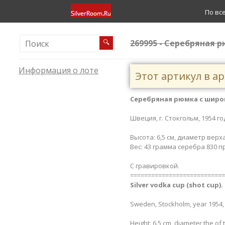
По вс
269995 - Серебряная 
🔍
Информация о лоте
Этот артикул в а
Серебряная рюмка с широ
Швеция, г. Стокгольм, 1954 го
Высота: 6,5 см, диаметр верха:
Вес: 43 грамма серебра 830 п
С гравировкой.
===========================
Silver​ vodka cup (shot cup)
.
Sweden, Stockholm, year 1954,
Height: 6.5 cm, diameter the of 