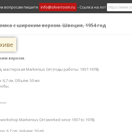
ем вопросам пишите
info@silverroom.ru
- Ссылка на лот
рюмка с широким верхом. Швеция, 1954 год
рхиве
ким верхом.
д, мастерская Markenius GH (годы работы: 1937-1978).
 6,7 см. Объём: 50 мл.
робы.
===
 workshop Markenius GH (worked since 1937 to 1978).
top: 6.7 cm. Volume: 50 ml.