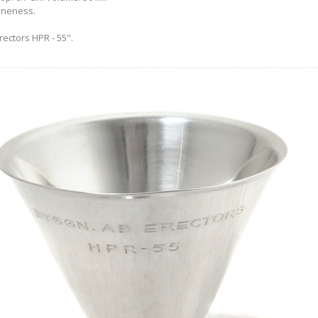
fineness.
ectors HPR - 55".