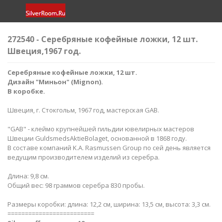
272540 - Серебряные кофейные ложки, 12 шт.​
Швеция,1967 год.
Серебряные кофейные ложки, 12 шт.​
Дизайн "Миньон
" (Mignon).
В коробке.
Швеция, г. Стокгольм, 1967 год, мастерская GAB.
"GAB" - клеймо крупнейшей гильдии ювелирных мастеров
Швеции GuldsmedsAktieBolaget, основанной в 1868 году.
В составе компаний K.A. Rasmussen Group по сей день является
ведущим производителем изделий из серебра.
Длина: 9,8 см.
Общий вес: 98 граммов серебра 830 пробы.
Размеры коробки: длина: 12,2 см, ширина: 13,5 см, высота: 3,3 см.
=========================