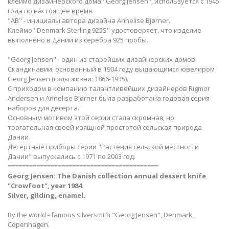
клеймо дизайнерского дома "Georg Jensen", используется с 1945
года по настоящее время.
"AB" - инициалы автора дизайна Annelise Bjørner.
Клеймо "Denmark Sterling 925S" удостоверяет, что изделие
выполнено в Дании из серебра 925 пробы.
"Georg Jensen" - один из старейших дизайнерских домов
Скандинавии, основанный в 1904 году выдающимся ювелиром
Georg Jensen (годы жизни: 1866-1935).
С приходом в компанию талантливейших дизайнеров Rigmor
Andersen и Annelise Bjørner была разработана годовая серия
наборов для десерта.
Основным мотивом этой серии стала скромная, но
трогательная своей изящной простотой сельская природа
Дании.
Десертные приборы серии "Растения сельской местности
Дании" выпускались с 1971 по 2003 год.
==========================================
Georg Jensen: The Danish сollection annual
dessert knife​
"Crowfoot", year 1984.
Silver, gilding, enamel.
By the world - famous silversmith "Georg Jensen", Denmark,
Copenhagen.