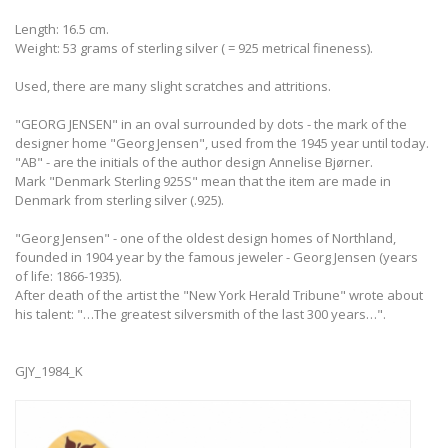
Length: 16.5 cm.
Weight: 53 grams of sterling silver ( = 925 metrical fineness).
Used, there are many slight scratches and attritions.
"GEORG JENSEN" in an oval surrounded by dots - the mark of the
designer home "Georg Jensen", used from the 1945 year until today.
"AB" - are the initials of the author design Annelise Bjørner.
Mark "Denmark Sterling 925S" mean that the item are made in
Denmark from sterling silver (.925).
"Georg Jensen" - one of the oldest design homes of Northland,
founded in 1904 year by the famous jeweler - Georg Jensen (years
of life: 1866-1935).
After death of the artist the "New York Herald Tribune" wrote about
his talent: "…The greatest silversmith of the last 300 years…".
GJY_1984_K