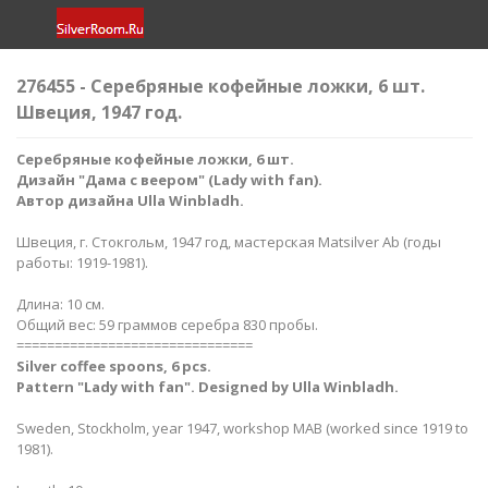
276455 - Серебряные кофейные ложки, 6 шт.
Швеция, 1947 год.
Серебряные кофейные ложки, 6 шт.
Дизайн "Дама с веером" (Lady with fan).
Автор дизайна Ulla Winbladh​.
Швеция, г. Стокгольм, 1947 год, мастерская Matsilver Ab (годы
работы: 1919-1981).
Длина: 10 см.
Общий вес: 59 граммов серебра 830 пробы.
===============================
Silver coffee spoons, 6 pcs.
Pattern "Lady with fan". Designed by Ulla Winbladh.
Sweden, Stockholm, year 1947, workshop MAB (worked since 1919 to
1981).