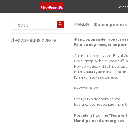
По вс
276483 - Фарфоровая 
🔍
Фарфоровая фигура (стату
Информация о лоте
Ручная подглазурная росп
Дания, г. Копенгаген, Royal C
Скульптор: Vilhelm Waldorff (г
Номер модели: 2361, производ
Инициалы художника, расписа
Клеймо производителя.
Высота: 14 см.
Статуэтка первого сорта.
Без сколов, повреждений и б
===========================
Porcelain figurine "Faun wit
Hand-painted underglaze.