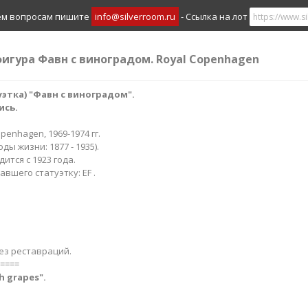
ем вопросам пишите
info@silverroom.ru
- Ссылка на лот
фигура Фавн с виноградом. Royal Copenhagen
этка) "Фавн с виноградом".
ись.
openhagen, 1969-1974 гг.
оды жизни: 1877 - 1935).
ится с 1923 года.
вшего статуэтку: EF .
ез реставраций.
====
h grapes".