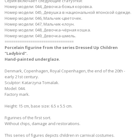
Серия включает следующие статуэтки:
Номер модели: 044, Девочка-божья коровка.
Номер модели: 045, Девушка в национальной японской одежде.
Номер модели: 046, Мальчик-цветочек.
Номер модели: 047, Мальчик-клоун.
Номер модели: 048, Девочка-чёрная кошка.
Номер модели: 049, Девочка-шмель.
================================
Porcelain figurine from the series Dressed Up Children
"Ladybird".
Hand-painted underglaze.
Denmark, Copenhagen, Royal Copenhagen, the end of the 20th -
early 21st century.
Sculptor: Katarzyna Tomalak.
Model: 044.
Factory mark.
Height: 15 cm, base size: 6.5 x 5.5 cm.
Figurines of the first sort.
Without chips, damage and restorations.
This series of figures depicts children in carnival costumes.