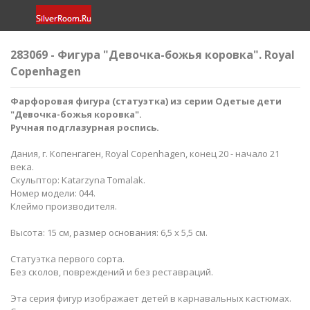
283069 - Фигура "Девочка-божья коровка​". Royal
Copenhagen
Фарфоровая фигура (статуэтка) из серии Одетые дети
"Девочка-божья коровка​".
Ручная подглазурная роспись.
Дания, г. Копенгаген, Royal Copenhagen, конец 20 - начало 21
века.
Скульптор: Katarzyna Tomalak.
Номер модели: 044.
Клеймо производителя.
Высота: 15 см, размер основания: 6,5 х 5,5 см.
Статуэтка первого сорта.
Без сколов, повреждений и без реставраций.
Эта серия фигур изображает детей в карнавальных кастюмах.