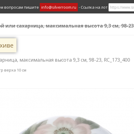
ем вопросам пишите
info@silverroom.ru
- Ссылка на лот
ой или сахарница, максимальная высота 9,3 см, 98-23
рхиве
арница, максимальная высота 9,3 см, 98-23, RC_173_400
тр верха 10 см