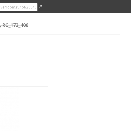
↗
, RC_173_400