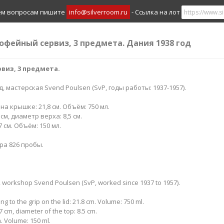
ем вопросам пишите
info@silverroom.ru
- Ссылка на лот
кофейный сервиз, 3 предмета. Дания 1938 год
виз, 3 предмета.
д, мастерская Svend Poulsen (SvP, годы работы: 1937-1957).
а крышке: 21,8 см. Объём: 750 мл.
см, диаметр верха: 8,5 см.
 см. Объём: 150 мл.
ра 826 пробы.
, workshop Svend Poulsen (SvP, worked since 1937 to 1957).
ng to the grip on the lid: 21.8 cm. Volume: 750 ml.
 cm, diameter of the top: 8.5 cm.
m. Volume: 150 ml.