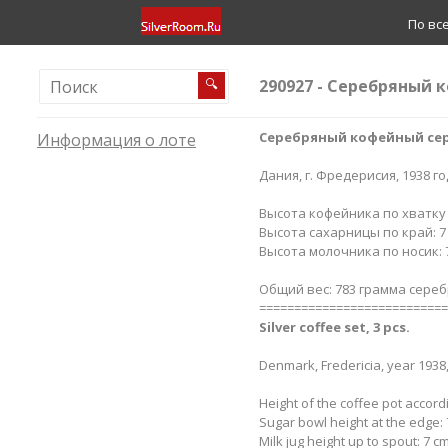
По вс
290927 - Серебряный 
🔍
Серебряный кофейный сер
Информация о лоте
Дания, г. Фредерисия, 1938 го
Высота кофейника по хватку н
Высота сахарницы по край: 7 
Высота молочника по носик: 7
Общий вес: 783 грамма сереб
===========================
Silver coffee set, 3 pcs.
Denmark, Fredericia, year 1938
Height of the coffee pot accordi
Sugar bowl height at the edge: 7
Milk jug height up to spout: 7 c