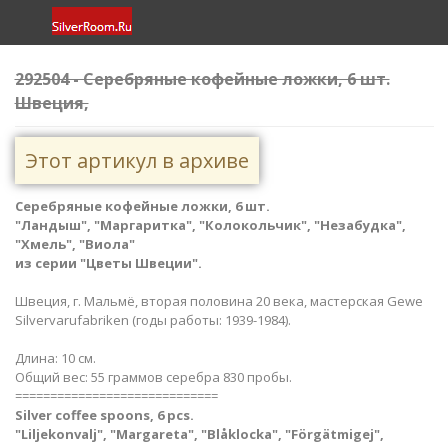
292504 - Серебряные кофейные ложки, 6 шт.
Швеция,
Этот артикул в архиве
Серебряные кофейные ложки, 6 шт.
"Ландыш", "Маргаритка", "Колокольчик", "Незабудка",
"Хмель", "Виола"
из серии "Цветы Швеции".
Швеция, г. Мальмё, вторая половина 20 века, мастерская Gewe
Silvervarufabriken (годы работы: 1939-1984).
Длина: 10 см.
Общий вес: 55 граммов серебра 830 пробы.
=============================
Silver coffee spoons, 6 pcs.
"Liljekonvalj", "Margareta", "Blåklocka", "Förgätmigej",