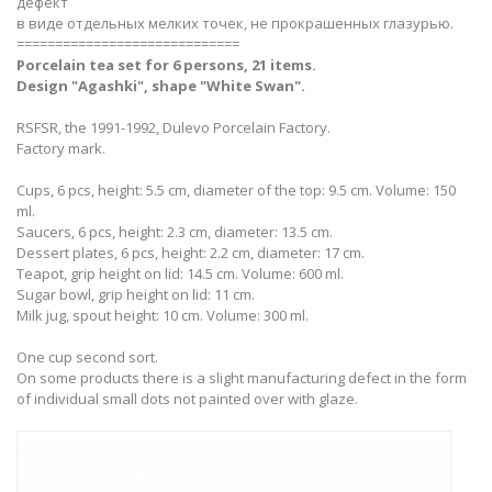
дефект
в виде отдельных мелких точек, не прокрашенных глазурью.
=============================
Porcelain tea set for 6 persons, 21 items.
Design "Agashki", shape "White Swan".
RSFSR, the 1991-1992, Dulevo Porcelain Factory.
Factory mark.
Cups, 6 pcs, height: 5.5 cm, diameter of the top: 9.5 cm. Volume: 150
ml.
Saucers, 6 pcs, height: 2.3 cm, diameter: 13.5 cm.
Dessert plates, 6 pcs, height: 2.2 cm, diameter: 17 cm.
Teapot, grip height on lid: 14.5 cm. Volume: 600 ml.
Sugar bowl, grip height on lid: 11 cm.
Milk jug, spout height: 10 cm. Volume: 300 ml.
One cup second sort.
On some products there is a slight manufacturing defect in the form
of individual small dots not painted over with glaze.