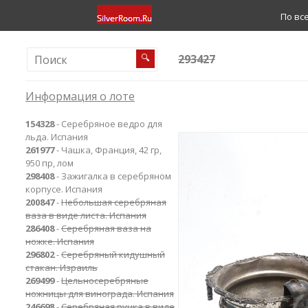
По вс
293427
🔍
Информация о лоте
154328
- Серебряное ведро для
льда. Испания
261977
- Чашка, Франция, 42 гр,
950 пр, лом
298408
- Зажигалка в серебряном
корпусе. Испания
200847
-
Небольшая серебряная
ваза в виде листа. Испания
286408
-
Серебряная ваза на
ножке. Испания
296802
-
Серебряный кидушный
стакан. Израиль
269499
-
Цельносеребряные
ножницы для винограда. Испания
246698
-
Серебряная ручка в виде