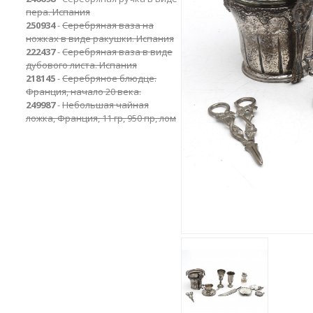
пера. Испания
250934
-
Серебряная ваза на
ножках в виде ракушки. Испания
222437
-
Cеребряная ваза в виде
дубового листа. Испания
218145
-
Серебряное блюдце.
Франция, начало 20 века.
249987
-
Небольшая чайная
ложка, Франция, 11 гр, 950 пр, лом