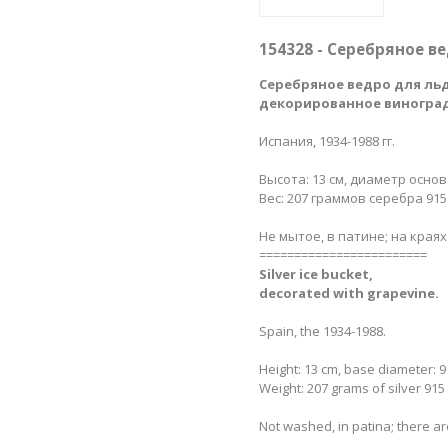
154328 - Серебряное в
Серебряное ведро для льд
декорированное виноград
Испания, 1934-1988 гг.
Высота: 13 см, диаметр основа
Вес: 207 граммов серебра 915
Не мытое, в патине; на края
========================
Silver ice bucket,
decorated with grapevine.
Spain, the 1934-1988.
Height: 13 cm, base diameter: 9
Weight: 207 grams of silver 915
Not washed, in patina; there a