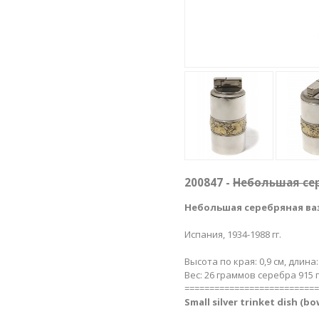
200847 -
Небольшая сер
Небольшая серебряная ваз
Испания, 1934-1988 гг.
Высота по края: 0,9 см, длина:
Вес: 26 граммов серебра 915 
===========================
Small silver trinket dish (bow