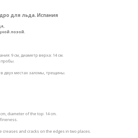
едро для льда. Испания
а,
ной лозой.
ния: 9 см, диаметр верха: 14 см.
 пробы.
х в двух местах заломы, трещины.
 cm, diameter of the top: 14 cm.
 fineness.
re creases and cracks on the edges in two places.