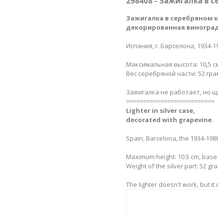
298408 - Зажигалка в 
Зажигалка в серебряном к
декорированная виноград
Испания, г. Барселона, 1934-19
Максимальная высота: 10,5 см
Вес серебряной части: 52 гр
Зажигалка не работает, но щё
==========================
Lighter in silver case​,
decorated with grapevine.
Spain, Barcelona, the 1934-1988
Maximum height: 10.5 cm, base 
Weight of the silver part: 52 gr
The lighter doesn't work, but it cl