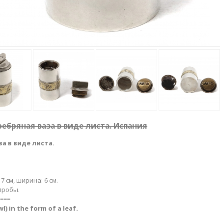
ебряная ваза в виде листа. Испания
а в виде листа.
 7 см, ширина: 6 см.
пробы.
===
l)​ in the form of a leaf.