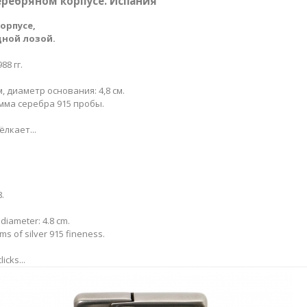
серебряном корпусе. Испания
орпусе,
ной лозой.
88 гг.
, диаметр основания: 4,8 см.
амма серебра 915 пробы.
лкает...
.
diameter: 4.8 cm.
ams of silver 915 fineness.
icks...