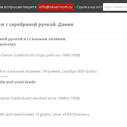
ем вопросам пишите
info@silverroom.ru
- Ссылка на лот
ож с серебряной ручкой. Дания
ной ручкой и стальным лезвием.
enholm).
 Dansk Guldindustri (годы работы: 1948-1958).
й и стальным лезвием: 79 грамма, серебро 830 пробы.
====
dle and steel blade.
nsk Guldindustri (worked since 1948 to 1958).
dle and steel blade): 79 grams, silver of 830 fineness.