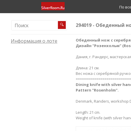
По вс
294019 - Обеденный н
🔍
Обеденный нож с серебря
Информация о лоте
Дизайн "Розенхольм" (​Ros
Дания, г. Рандерс, мастерская
Длина: 21 см.
Вес ножа с серебряной ручко
===========================
Dining knife with silver han
Pattern "​Rosenholm".
Denmark, Randers, workshop Da
Length: 21 cm.
Weight of knife (with silver han