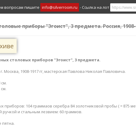
ем вопросам пишите
info@silverroom.ru
- Ссылка на лот
толовые приборы "Эгоист", 3 предмета. Россия, 1908-1
рхиве
ных столовых приборов "Эгоист", 3 предмета.
 г. Москва, 1908-1917 гг, мастерская Павлова Николая Павловича.
 см.
 см.
.
 приборов: 104 граммаов серебра 84 золотниковой пробы ( = 875 ме
 ручкой и стальным лезвием: 60 граммов.
 пятна.