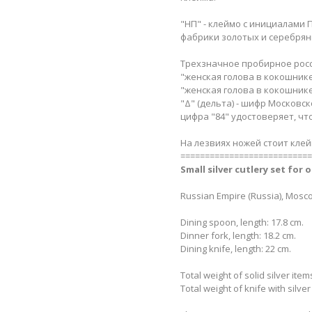
"НП" - клеймо с инициалами
фабрики золотых и серебряны
Трехзначное пробирное росси
"женская голова в кокошнике,
"женская голова в кокошнике
"Δ" (дельта) - шифр Московс
цифра "84" удостоверяет, чт
На лезвиях ножей стоит клей
===========================
Small silver cutlery set for 
Russian Empire (Russia), Mosco
Dining spoon, length: 17.8 cm.
Dinner fork, length: 18.2 cm.
Dining knife, length: 22 cm.
Total weight of solid silver item
Total weight of knife with silv