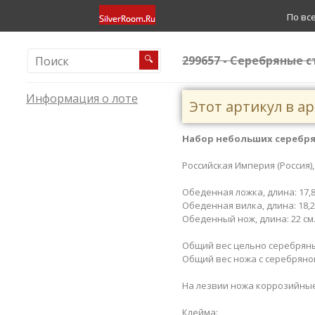
По вс
299657 - Серебряные с
🔍
Информация о лоте
Этот артикул в а
Набор небольших серебря
Российская Империя (Россия),
Обеденная ложка, длина: 17,8
Обеденная вилка, длина: 18,2
Обеденный нож, длина: 22 см
Общий вес цельно серебряных
Общий вес ножа с серебряной
На лезвии ножа коррозийные
Клейма: