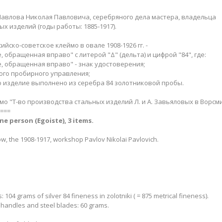
 Павлова Николая Павловича, серебряного дела мастера, владельца
х изделий (годы работы: 1885-1917).
йско-советское клеймо в овале 1908-1926 гг. -
 обращенная вправо" с литерой "Δ" (дельта) и цифрой "84", где:
, обращенная вправо" - знак удостоверения;
кого пробирного управления;
о изделие выполнено из серебра 84 золотниковой пробы.
мо "Т-во производства стальных изделий Л. и А. Завьяловых в Ворсми
===
one person (Egoiste), 3 items.
w, the 1908-1917, workshop Pavlov Nikolai Pavlovich.
s: 104 grams of silver 84 fineness in zolotniki ( = 875 metrical fineness).
er handles and steel blades: 60 grams.