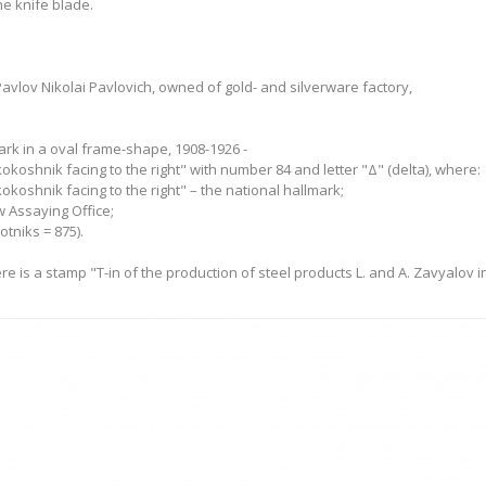
he knife blade.
 Pavlov Nikolai Pavlovich, owned of gold- and silverware factory,
ark in a oval frame-shape, 1908-1926 -
oshnik facing to the right" with number 84 and letter "Δ" (delta), where:
oshnik facing to the right" – the national hallmark;
w Assaying Office;
otniks = 875).
re is a stamp "T-in of the production of steel products L. and A. Zavyalov i