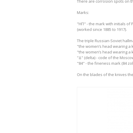
There are corrosion spots on t
Marks:
"НП" - the mark with initials of
(worked since 1885 to 1917).
The triple Russian-Soviet hallm
"the women’s head wearing a kok
"the women’s head wearing a kok
"Δ" (delta) - code of the Mosco
"84" - the fineness mark (84 zol
On the blades of the knives the