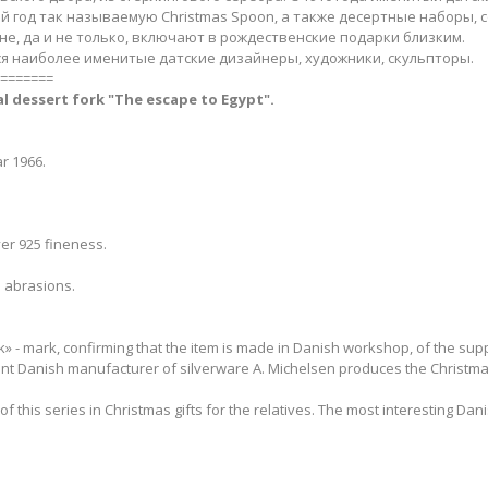
й год так называемую Christmas Spoon, а также десертные наборы, с
е, да и не только, включают в рождественские подарки близким.
я наиболее именитые датские дизайнеры, художники, скульпторы.
=======
l ​dessert fork
"The escape to Egypt".
r 1966.
ver 925 fineness.
 abrasions.
- mark, confirming that the item is made in Danish workshop, of the supplie
nt Danish manufacturer of silverware A. Michelsen produces the Christma
y of this series in Christmas gifts for the relatives. The most interesting