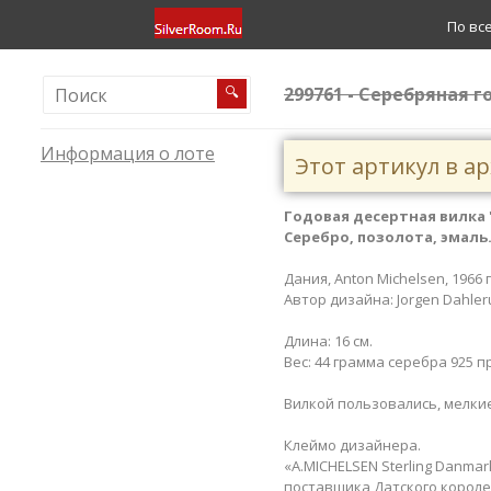
По вс
299761 - Серебряная го
🔍
Информация о лоте
Этот артикул в а
Годовая десертная​
вилка​
Серебро, позолота, эмаль.
Дания, Anton Michelsen, 1966 
Автор дизайна: Jorgen Dahler
Длина: 16 см.
Вес: 44 грамма серебра 925 п
Вилкой пользовались, мелки
Клеймо дизайнера.
«A.MICHELSEN Sterling Danma
поставщика Датского королев