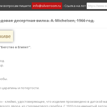
ем вопросам пишите
info@silverroom.ru
- Ссылка на лот
довая десертная вилка. A. Michelsen, 1966 год.
рхиве
 "Бегство в Египет".
​
год.
up.
робы.
е царапины и потертости.
rk» - клеймо, удостоверяющее, что изделие произведено в датской 
ского двора, из стерлингового серебра. С 1910 года именитый датс