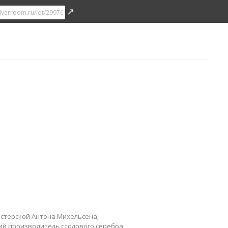
↗
мастерской Антона Михельсена,
кий производитель столового серебра