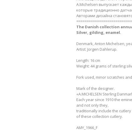
A.Michelsen выпускает кажды
которые традиционно датчан
Авторами дизайна становятс
===========================
The Danish сollection annua
Silver, gilding, enamel.​
Denmark, Anton Michelsen, yea
Artist: Jorgen Dahlerup.
Length: 16 cm
Weight: 44 grams of sterling sil
Fork used, minor scratches and
Mark of the designer.
«A.MICHELSEN Sterling Danmark» 
Each year since 1910 the emine
and not only they,
traditionally include the cutler
of these collection cutlery.
AMY_1966_F