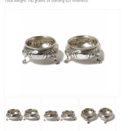
Total weight: 140 grams of sterling 925 fineness.