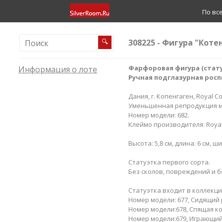
По вс
308225 - Фигура "Котен
🔍
Фарфоровая фигура (статуэт
Информация о лоте
Ручная подглазурная росп
Дания, г. Копенгаген, Royal C
Уменьшенная репродукция мод
Номер модели: 682.
Клеймо производителя: Royal 
Высота: 5,8 см, длина: 6 см, ши
Статуэтка первого сорта.
Без сколов, повреждений и б
Статуэтка входит в коллекци
Номер модели: 677, Сидящий р
Номер модели:678, Спящая ко
Номер модели:679, Играющий