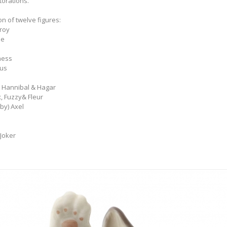
torations.
ion of twelve figures:
lroy
he
hess
ous
y) Hannibal & Hagar
ix, Fuzzy& Fleur
by) Axel
 Joker