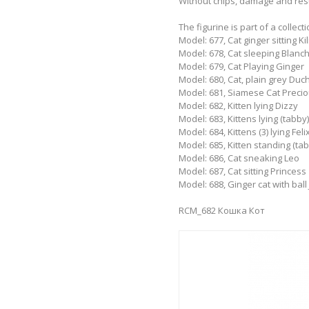
Without chips, damage and res
The figurine is part of a collect
Model: 677, Cat ginger sitting Ki
Model: 678, Cat sleeping Blanc
Model: 679, Cat Playing Ginger
Model: 680, Cat, plain grey Duc
Model: 681, Siamese Cat Preci
Model: 682, Kitten lying Dizzy
Model: 683, Kittens lying (tabb
Model: 684, Kittens (3) lying Fel
Model: 685, Kitten standing (tab
Model: 686, Cat sneaking Leo
Model: 687, Cat sitting Princess
Model: 688, Ginger cat with ball
RCM_682 Кошка Кот