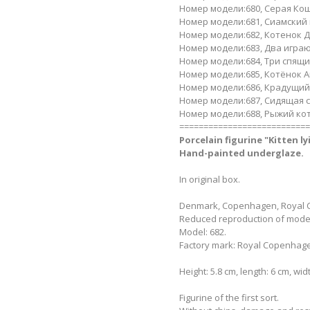
Номер модели:680, Серая Кош
Номер модели:681, Сиамский 
Номер модели:682, Котенок Ди
Номер модели:683, Два играю
Номер модели:684, Три спящих
Номер модели:685, Котёнок Ак
Номер модели:686, Крадущийс
Номер модели:687, Сидящая се
Номер модели:688, Рыжий кот 
===========================
Porcelain figurine "Kitten l
Hand-painted underglaze.
In original box.
Denmark, Copenhagen, Royal C
Reduced reproduction of model 
Model: 682.
Factory mark: Royal Copenhagen
Height: 5.8 cm, length: 6 cm, widt
Figurine of the first sort.