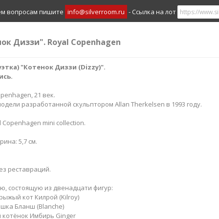
ем вопросам пишите
info@silverroom.ru
- Ссылка на лот
ок Диззи"​​. Royal Copenhagen
ка) "Котенок Диззи (Dizzy)​​".
ись.
openhagen, 21 век.
ели разработанной скульптором Allan Therkelsen в 1993 году.
Copenhagen mini collection.
рина: 5,7 см.
ез реставраций.
ю, состоящую из двенадцати фигур:
ыжый кот Килрой (Kilroy)
шка Бланш (Blanche)
 котёнок Имбирь Ginger