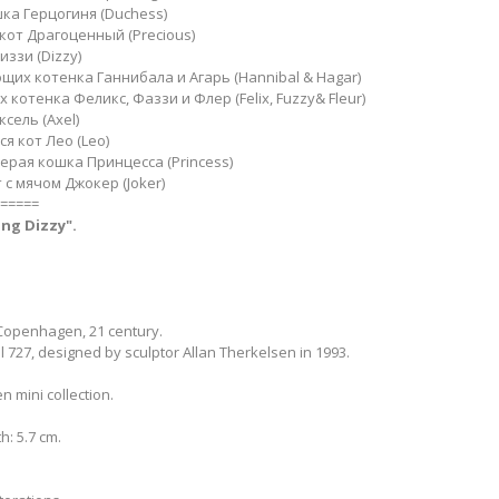
ка Герцогиня (Duchess)
кот Драгоценный (Precious)
ззи (Dizzy)
щих котенка Ганнибала и Агарь (Hannibal & Hagar)
 котенка Феликс, Фаззи и Флер (Felix, Fuzzy& Fleur)
сель (Axel)
я кот Лео (Leo)
рая кошка​ Принцесса (Princess)
с мячом Джокер (Joker)
=====
ying Dizzy
​".
openhagen, 21 century.
727, designed by sculptor Allan Therkelsen in 1993.
 mini collection.
h: 5.7 cm.