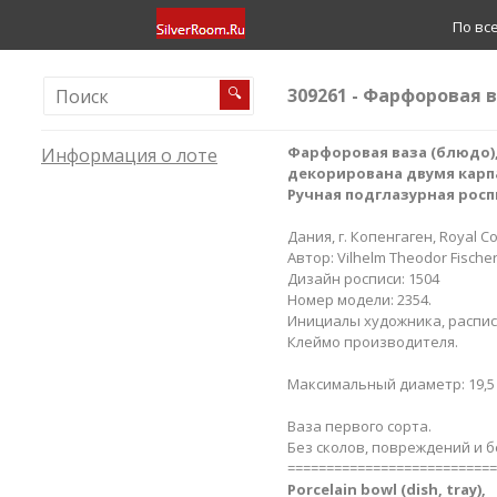
По вс
309261 - Фарфоровая в
🔍
Фарфоровая ваза (блюдо)
Информация о лоте
декорирована двумя карп
Ручная подглазурная росп
Дания, г. Копенгаген, Royal C
Автор: Vilhelm Theodor Fischer
Дизайн росписи: 1504
Номер модели: 2354.
Инициалы художника, расписа
Клеймо производителя.
Максимальный диаметр: 19,5 с
Ваза первого сорта.
Без сколов, повреждений и б
===========================
Porcelain bowl (dish, tray),