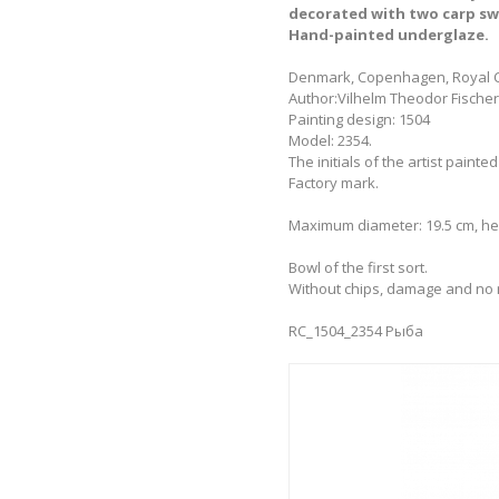
decorated with two carp sw
Hand-painted underglaze.
Denmark, Copenhagen, Royal 
Author:Vilhelm Theodor Fischer (
Painting design: 1504
Model: 2354.
The initials of the artist painted
Factory mark.
Maximum diameter: 19.5 cm, hei
Bowl of the first sort.
Without chips, damage and no 
RC_1504_2354 Рыба