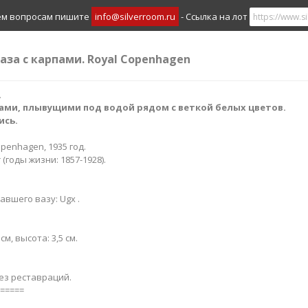
ем вопросам пишите
info@silverroom.ru
- Ссылка на лот
аза с карпами. Royal Copenhagen
,
ами, плывущими под водой рядом с веткой белых цветов.
ись.
openhagen, 1935 год.
 (годы жизни: 1857-1928).
вшего вазу: Ugx .
м, высота: 3,5 см.
ез реставраций.
=====