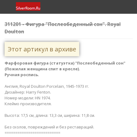
311201 - Фигура "Послеобеденный сон​". Royal
Doulton
Этот артикул в архиве
Фарфоровая фигура (статуэтка) "Послеобеденный сон​"
(Пожилая женщина спит в кресле).
Ручная роспись.
Англия, Royal Doulton Porcelain, 1945-1973 гг.
Дизайнер: Harry Fenton.
Номер модели: HN 1974.
Клеймо производителя.
Высота: 17,5 см, длина: 13,3 см, ширина: 11,8 см.
Без сколов, повреждений и без реставраций.
==========================