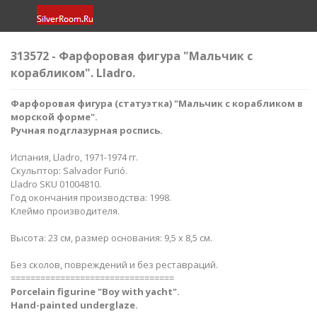
313572 - Фарфоровая фигура "Мальчик с
корабликом". Lladro.
Фарфоровая фигура (статуэтка) "Мальчик с корабликом в
морской форме​".
Ручная подглазурная роспись.
Испания, Lladro, 1971-1974 гг.
Скульптор: Salvador Furió.
Lladro SKU 01004810.
Год окончания производства: 1998.
Клеймо производителя.
Высота: 23 см, размер основания: 9,5 х 8,5 см.
Без сколов, повреждений и без реставраций.
=================================
Porcelain figurine "Boy with yacht
".
Hand-painted underglaze.