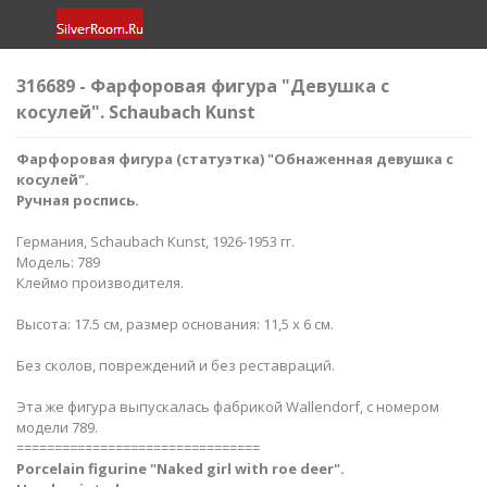
316689 - Фарфоровая фигура "Девушка с
косулей". Schaubach Kunst
Фарфоровая фигура (статуэтка) "Обнаженная девушка с
косулей".
Ручная роспись.
Германия, Schaubach Kunst, 1926-1953 гг.
Модель: 789
Клеймо производителя.
Высота: 17.5 см, размер основания: 11,5 х 6 см.
Без сколов, повреждений и без реставраций.
Эта же фигура выпускалась фабрикой Wallendorf, с номером
модели 789.
================================
Porcelain figurine "Naked girl with roe deer".