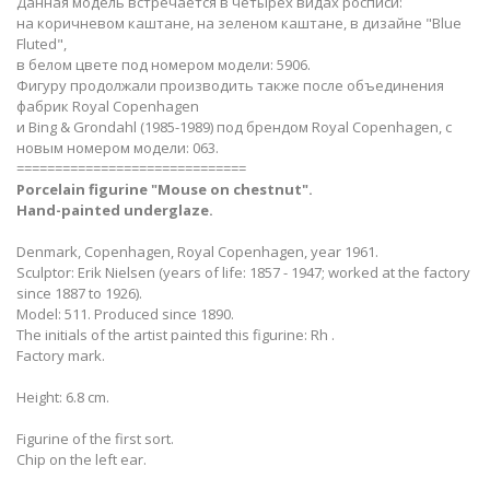
Данная модель встречается в четырех видах росписи:
на коричневом каштане, на зеленом каштане, в дизайне "Blue
Fluted",
в белом цвете под номером модели: 5906.
Фигуру продолжали производить также после объединения
фабрик Royal Copenhagen
и Bing & Grondahl (1985-1989) под брендом Royal Copenhagen, с
новым номером модели: 063.
==============================
Porcelain figurine "Mouse on chestnut".
Hand-painted underglaze.
Denmark, Copenhagen, Royal Copenhagen, year 1961.
Sculptor: Erik Nielsen (years of life: 1857 - 1947; worked at the factory
since 1887 to 1926).
Model: 511. Produced since 1890.
​The initials of the artist painted this figurine: Rh .
Factory mark.
Height: 6.8 cm.
Figurine of the first sort.
Chip on the left ear.