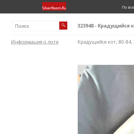
По вс
323948 - Крадущийся ко
🔍
Информация о лоте
Крадущийся кот, 80-84,