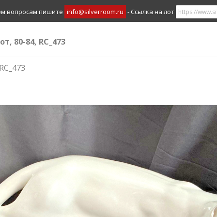
ем вопросам пишите
info@silverroom.ru
- Ссылка на лот
т, 80-84, RC_473
 RC_473