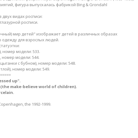
иятий, фигура выпускалась фабрикой Bing & Grondahl
 двух видах росписи:
глазурной росписи.
чный) мир детей" изображает детей в различных образах
 одежду для взрослых людей.
татуэтки:
 номер модели: 533.
 номер модели: 544.
цыганки с бубном), номер модели: 548.
тлой), номер модели: 549.
=====
ressed up".
(the make-believe world of children).
celain.
openhagen, the 1992-1999.