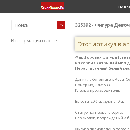
По вс
325392 - Фигура Дево
🔍
Информация о лоте
Этот артикул в а
Фарфоровая фигура (стат
из серии Сказочный мир д
Нерасписанный белый гл
Дания, г. Копенгаген, Royal C
Номер модели: 533.
Клеймо производителя.
Высота: 20,6 см, длина: 9 см.
Статуэтка первого сорта.
Без сколов, повреждений и б
Фигура произведена после об