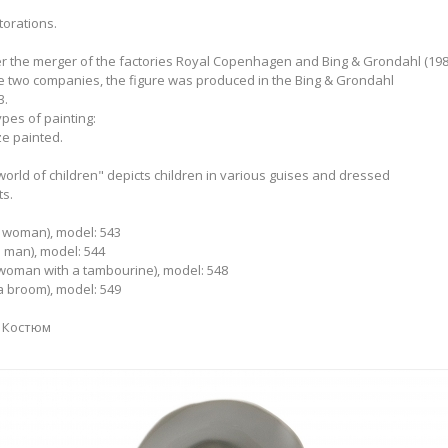
torations.
r the merger of the factories Royal Copenhagen and Bing & Grondahl (198
e two companies, the figure was produced in the Bing & Grondahl
3.
ypes of painting:
e painted.
orld of children" depicts children in various guises and dressed
ts.
a woman), model: 543
 man), model: 544
 woman with a tambourine), model: 548
a broom), model: 549
и Костюм