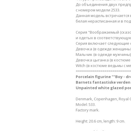
До объединения двух предпр
с номером модели 2533.
Данная модель встречается в
белая нерасписанная и в под
Серия "Воображаемый (сказо
и одетых в соответствующую
Серия включает следующие с
Девочка (в одежде женщины),
Мальчик (в одежде мужчины),
Девочка цыганка (в костюме 
Witch (в костюме ведьмы с ме
===========================
Porcelain figurine ""Boy - d
Barnets fantastiske verden 
Unpainted white glazed por
Denmark, Copenhagen, Royal C
Model: 533.
Factory mark.
Height: 20.6 cm, length: 9 cm.