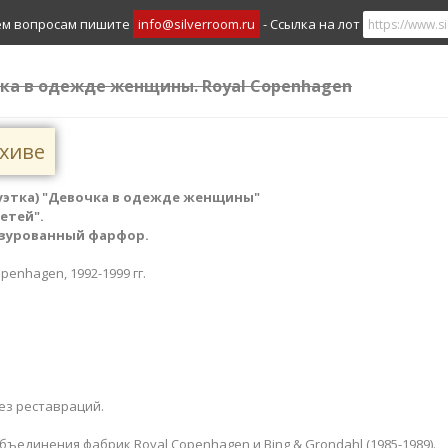
ем вопросам пишите
info@silverroom.ru
- Ссылка на лот
чка в одежде женщины. Royal Copenhagen
рхиве
уэтка) "Девочка в одежде женщины"
етей".
азурованный фарфор.
openhagen, 1992-1999 гг.
ез реставраций.
ъединения фабрик Royal Copenhagen и Bing & Grondahl (1985-1989).