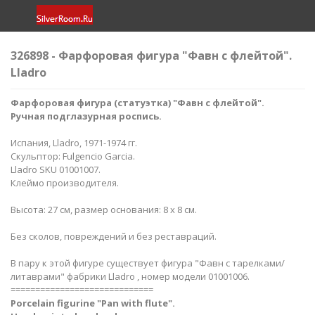
326898 - Фарфоровая фигура "Фавн с флейтой".
Lladro
Фарфоровая фигура (статуэтка) "Фавн с флейтой".
Ручная подглазурная роспись.
Испания, Lladro, 1971-1974 гг.
Скульптор: Fulgencio Garcia.
Lladro SKU 01001007.
Клеймо производителя.
Высота: 27 см, размер основания: 8 х 8 см.
Без сколов, повреждений и без реставраций.
В пару к этой фигуре существует фигура "Фавн с тарелками/
литаврами" фабрики Lladro , номер модели 01001006.
=============================
Porcelain figurine "Pan with flute".