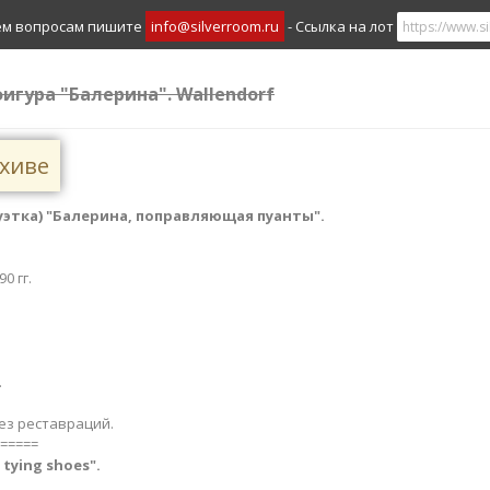
ем вопросам пишите
info@silverroom.ru
- Ссылка на лот
игура "Балерина". Wallendorf
рхиве
этка) "Балерина, поправляющая пуанты".
0 гг.
.
ез реставраций.
=====
a tying shoes".