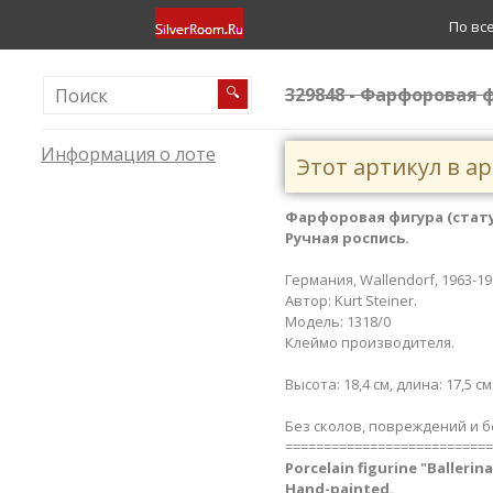
По вс
329848 - Фарфоровая ф
🔍
Информация о лоте
Этот артикул в а
Фарфоровая фигура (стату
Ручная роспись.
Германия, Wallendorf, 1963-199
Автор: Kurt Steiner.
Модель: 1318/0
Клеймо производителя.
Высота: 18,4 см, длина: 17,5 см
Без сколов, повреждений и б
===========================
Porcelain figurine "Ballerin
Hand-painted.