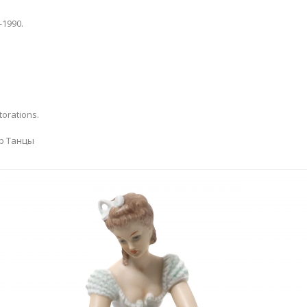
-1990.
torations.
р Танцы