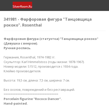
341981 - Фарфоровая фигура "Танцовщица
рококо​". Rosenthal
Фарфоровая фигура (статуэтка) "Танцовщица рококо​"
(Девушка с веером​).
Ручная роспись.
Германия, Rosenthal, 1974-1982 гг.
Скульптор: Karl Himmelstoss (годы жизни: 1878-1967).
Номер модели: S1512, производится с 1934 года.
Клеймо производителя.
Высота: 19,5 см, длина: 7,5 см, ширина: 7 см.
Без сколов, повреждений и без реставраций.
================================
Porcelain figurine "Rococo Dancer".
Hand-painted.