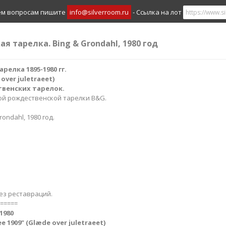
ем вопросам пишите
info@silverroom.ru
- Ссылка на лот
ая тарелка. Bing & Grondahl, 1980 год
елка 1895-1980 гг.
er juletraeet​​)
твенских тарелок.
ой рождественской тарелки B&G.
rondahl, 1980 год.
ез реставраций.
=====
1980
1909​" (Glæde over juletraeet​​​​)