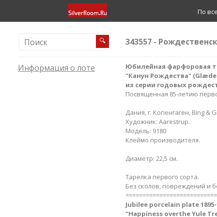
По вс
343557 - Рождественск
🔍
Юбилейная фарфоровая тар
Информация о лоте
"Канун Рождества​" (Glæde ov
из серии годовых рождес
Посвященная 85-летию перв
Дания, г. Копенгаген, Bing & G
Художник: Aarestrup.
Модель: 9180
Клеймо производителя.
Диаметр: 22,5 см.
Тарелка первого сорта.
Без сколов, повреждений и б
===========================
Jubilee
porcelain plate 1895-
"Happiness overthe Yule Tree 